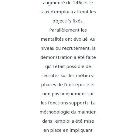
augmenté de 14% et le
financ
n
taux d’emploi a atteint les
sensib
 une
objectifs fixés.
à l'in
tions,
Parallèlement les
situa
ents.
mentalités ont évolué. Au
retour
nnel à
niveau du recrutement, la
de
ation.
démonstration a été faite
unan
e et
qu’il était possible de
quali
libré.
recruter sur les métiers-
des co
ir des
phares de l’entreprise et
très po
 au fur
non pas uniquement sur
la fo
es
les fonctions supports. La
 su
méthodologie du maintien
intére
andes.
dans l’emploi a été mise
indi
en place en impliquant
fonc