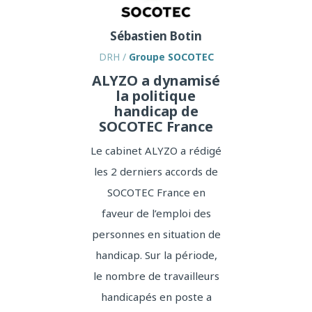
t
Sébastien Botin
Gu
maine
DRH /
Groupe SOCOTEC
Respo
gnement
ALYZO a dynamisé
et Ins
la politique
Nice
Handic
handicap de
 les
l’
SOCOTEC France
en
de
Le cabinet ALYZO a rédigé
Des
les 2 derniers accords de
posit
ers
SOCOTEC France en
et
faveur de l’emploi des
la
personnes en situation de
Le 
s aux
handicap. Sur la période,
prest
rendre
le nombre de travailleurs
au bé
orteuse
handicapés en poste a
de 
chique