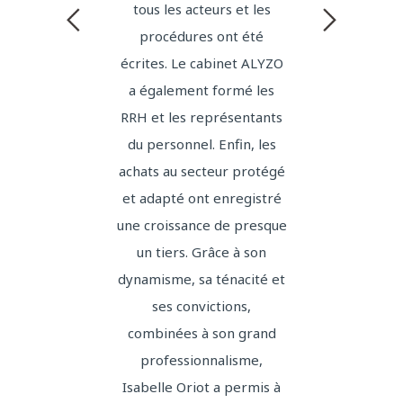
tous les acteurs et les
handi
procédures ont été
d’app
écrites. Le cabinet ALYZO
pratiq
a également formé les
d’I
RRH et les représentants
e
du personnel. Enfin, les
achats au secteur protégé
corres
et adapté ont enregistré
une croissance de presque
un tiers. Grâce à son
dynamisme, sa ténacité et
ses convictions,
combinées à son grand
professionnalisme,
Isabelle Oriot a permis à