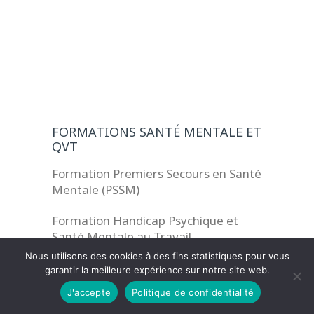
FORMATIONS SANTÉ MENTALE ET
QVT
Formation Premiers Secours en Santé
Mentale (PSSM)
Formation Handicap Psychique et
Santé Mentale au Travail
Nous utilisons des cookies à des fins statistiques pour vous
Formation Addictions en Entreprise
garantir la meilleure expérience sur notre site web.
J'accepte
Politique de confidentialité
Formation harcèlement moral, sexuel