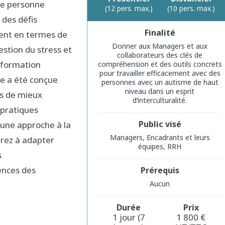
ne personne
(12 pers. max.)
(10 pers. max.)
 des défis
Finalité
ent en termes de
Donner aux Managers et aux
stion du stress et
collaborateurs des clés de
e formation
compréhension et des outils concrets
pour travailler efficacement avec des
 a été conçue
personnes avec un autisme de haut
niveau dans un esprit
s de mieux
d’interculturalité.
 pratiques
Public visé
 une approche à la
Managers, Encadrants et leurs
drez à adapter
équipes, RRH
s
ences des
Prérequis
Aucun
Durée
Prix
1 jour (7
1 800 €