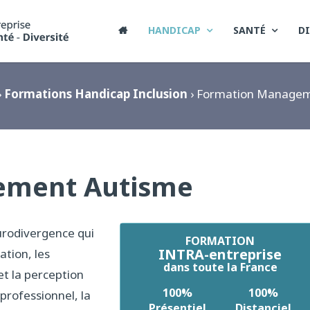
HANDICAP
SANTÉ
DI

›
Formations Handicap Inclusion
› Formation Managem
ement Autisme
urodivergence qui
FORMATION
INTRA-entreprise
tion, les
dans toute la France
et la perception
100%
100%
 professionnel, la
Présentiel
Distanciel