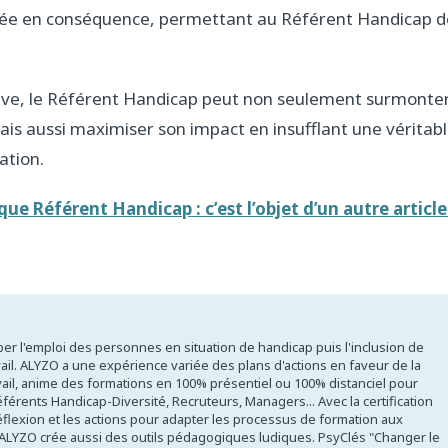
lée en conséquence, permettant au Référent Handicap d
tive, le Référent Handicap peut non seulement surmonte
ais aussi maximiser son impact en insufflant une véritab
ation.
t que Référent Handicap
: c’est l’objet d’un autre article
er l'emploi des personnes en situation de handicap puis l'inclusion de
avail. ALYZO a une expérience variée des plans d'actions en faveur de la
ravail, anime des formations en 100% présentiel ou 100% distanciel pour
éférents Handicap-Diversité, Recruteurs, Managers... Avec la certification
flexion et les actions pour adapter les processus de formation aux
 ALYZO crée aussi des outils pédagogiques ludiques. PsyClés "Changer le