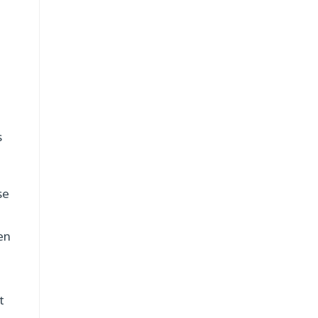
e
s
se
ien
t