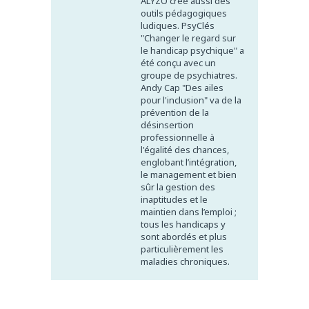
ALYZO crée aussi des
outils pédagogiques
ludiques. PsyClés
"Changer le regard sur
le handicap psychique" a
été conçu avec un
groupe de psychiatres.
Andy Cap "Des ailes
pour l'inclusion" va de la
prévention de la
désinsertion
professionnelle à
l'égalité des chances,
englobant l’intégration,
le management et bien
sûr la gestion des
inaptitudes et le
maintien dans l’emploi ;
tous les handicaps y
sont abordés et plus
particulièrement les
maladies chroniques.