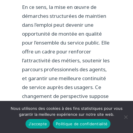
En ce sens, la mise en œuvre de
démarches structurées de maintien
dans l’emploi peut devenir une
opportunité de montée en qualité
pour l’ensemble du service public. Elle
offre un cadre pour renforcer
l’attractivité des métiers, soutenir les
parcours professionnels des agents,
et garantir une meilleure continuité
de service auprès des usagers. Ce
changement de perspective suppose
un engagement progressif, mais
Nous utilisons des cookies à des fins statistiques pour vous
porteur de bénéfices pour tous les
garantir la meilleure expérience sur notre site web.
acteurs concernés.
J'accepte
Politique de confidentialité