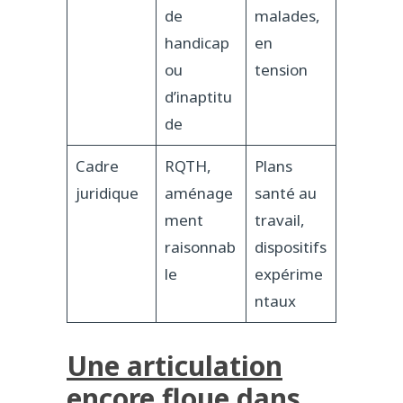
de
malades,
handicap
en
ou
tension
d’inaptitu
de
Cadre
RQTH,
Plans
juridique
aménage
santé au
ment
travail,
raisonnab
dispositifs
le
expérime
ntaux
Une articulation
encore floue dans