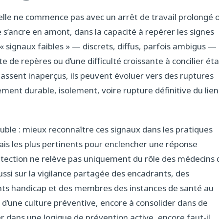
elle ne commence pas avec un arrêt de travail prolongé 
 s’ancre en amont, dans la capacité à repérer les signes
 « signaux faibles » — discrets, diffus, parfois ambigus —
 de repères ou d’une difficulté croissante à concilier éta
 passent inaperçus, ils peuvent évoluer vers des ruptures
ment durable, isolement, voire rupture définitive du lien
ouble : mieux reconnaître ces signaux dans les pratiques
elais les plus pertinents pour enclencher une réponse
détection ne relève pas uniquement du rôle des médecins 
ussi sur la vigilance partagée des encadrants, des
rents handicap et des membres des instances de santé au
e d’une culture préventive, encore à consolider dans de
 dans une logique de prévention active, encore faut-il